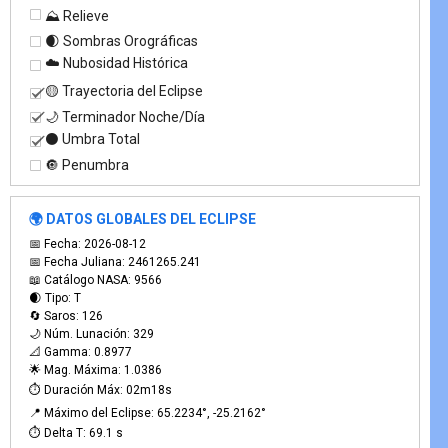
⛰️ Relieve
🌒 Sombras Orográficas
☁️ Nubosidad Histórica
🟡 Trayectoria del Eclipse
🌙 Terminador Noche/Día
⚫ Umbra Total
🔘 Penumbra
🌍 DATOS GLOBALES DEL ECLIPSE
📅 Fecha: 2026-08-12
📅 Fecha Juliana: 2461265.241
📖 Catálogo NASA: 9566
🌒 Tipo: T
🔄 Saros: 126
🌙 Núm. Lunación: 329
📐 Gamma: 0.8977
🌟 Mag. Máxima: 1.0386
⏱️ Duración Máx: 02m18s
📍 Máximo del Eclipse: 65.2234°, -25.2162°
⏱️ Delta T: 69.1 s