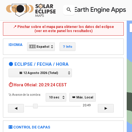
📍 Pinchar sobre el mapa para obtener los datos del eclipse

(ver en este panel los resultados)
IDIOMA
🇪🇸 Español
❔ Info
🌑 ECLIPSE / FECHA / HORA
📅 12 Agosto 2026 (Total)
⏱️ Hora Oficial: 20:29:24 CEST
🚀 Avance de la sombra:
10 sec
👑 Máx. Local
20.49
◀
▶
🎛️ CONTROL DE CAPAS